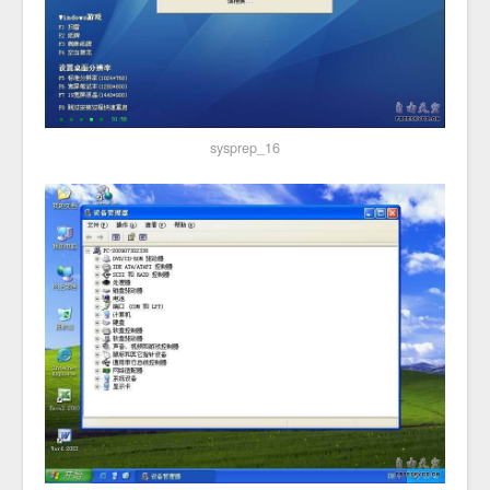
sysprep_16