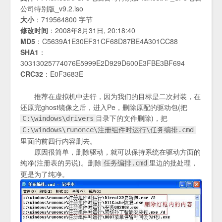
公司特别版_v9.2.iso
大小
：719564800 字节
修改时间
：2008年8月31日, 20:18:40
MD5
：C5639A1E30EF31CF68D87BE4A301CC88
SHA1
：
30313025774076E5999E2D929D600E3FBE3BF694
CRC32
：E0F3683E
推荐在虚拟机中进行，因为我们的目标是二次封装，在
还原完ghost镜像之后，进入Pe，删除原配的驱动包(把
目录下的文件删除)，把
C:\windows\drivers
C:\windows\runonce\注册组件时运行\任务编排.cmd
里面的前四行内容删去。
原因很简单，删除驱动，就可以保持系统在驱动方面的
纯净(注册表的另说)。删除
里边的批处理，
任务编排.cmd
更是为了纯净。