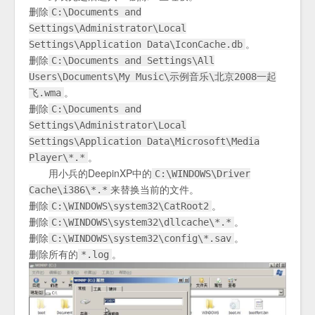
删除
C:\Documents and
Settings\Administrator\Local
。
Settings\Application Data\IconCache.db
删除
C:\Documents and Settings\All
Users\Documents\My Music\示例音乐\北京2008一起
。
飞.wma
删除
C:\Documents and
Settings\Administrator\Local
Settings\Application Data\Microsoft\Media
。
Player\*.*
用小兵的DeepinXP中的
C:\WINDOWS\Driver
来替换当前的文件。
Cache\i386\*.*
删除
。
C:\WINDOWS\system32\CatRoot2
删除
。
C:\WINDOWS\system32\dllcache\*.*
删除
。
C:\WINDOWS\system32\config\*.sav
删除所有的
。
*.log