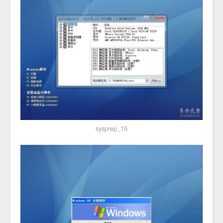
sysprep_15