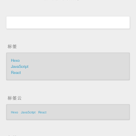
标签
Hexo
JavaScript
React
标签云
Hexo
JavaScript
React